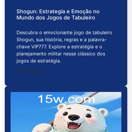
Shogun: Estrategia e Emoção no
Mundo dos Jogos de Tabuleiro
Descubra o emocionante jogo de tabuleiro
Shogun, sua história, regras e a palavra-
chave VIP777. Explore a estratégia e o
planejamento militar nesse clássico dos
jogos de estratégia.
2026-03-27