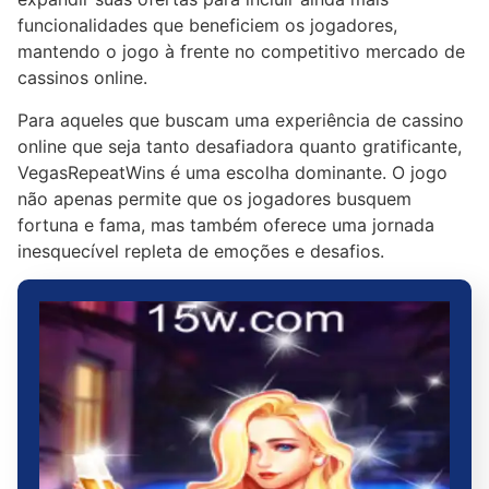
funcionalidades que beneficiem os jogadores,
mantendo o jogo à frente no competitivo mercado de
cassinos online.
Para aqueles que buscam uma experiência de cassino
online que seja tanto desafiadora quanto gratificante,
VegasRepeatWins é uma escolha dominante. O jogo
não apenas permite que os jogadores busquem
fortuna e fama, mas também oferece uma jornada
inesquecível repleta de emoções e desafios.