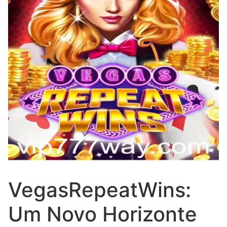
VegasRepeatWins:
Um Novo Horizonte