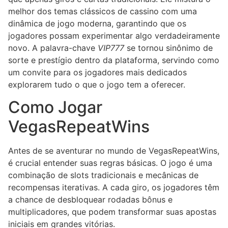
melhor dos temas clássicos de cassino com uma
dinâmica de jogo moderna, garantindo que os
jogadores possam experimentar algo verdadeiramente
novo. A palavra-chave
VIP777
se tornou sinônimo de
sorte e prestígio dentro da plataforma, servindo como
um convite para os jogadores mais dedicados
explorarem tudo o que o jogo tem a oferecer.
Como Jogar
VegasRepeatWins
Antes de se aventurar no mundo de VegasRepeatWins,
é crucial entender suas regras básicas. O jogo é uma
combinação de slots tradicionais e mecânicas de
recompensas iterativas. A cada giro, os jogadores têm
a chance de desbloquear rodadas bônus e
multiplicadores, que podem transformar suas apostas
iniciais em grandes vitórias.