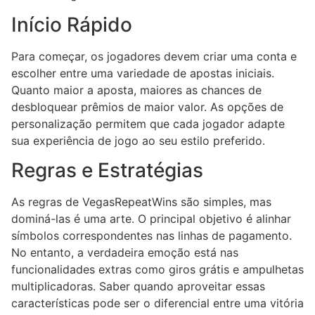
Início Rápido
Para começar, os jogadores devem criar uma conta e
escolher entre uma variedade de apostas iniciais.
Quanto maior a aposta, maiores as chances de
desbloquear prêmios de maior valor. As opções de
personalização permitem que cada jogador adapte
sua experiência de jogo ao seu estilo preferido.
Regras e Estratégias
As regras de VegasRepeatWins são simples, mas
dominá-las é uma arte. O principal objetivo é alinhar
símbolos correspondentes nas linhas de pagamento.
No entanto, a verdadeira emoção está nas
funcionalidades extras como giros grátis e ampulhetas
multiplicadoras. Saber quando aproveitar essas
características pode ser o diferencial entre uma vitória