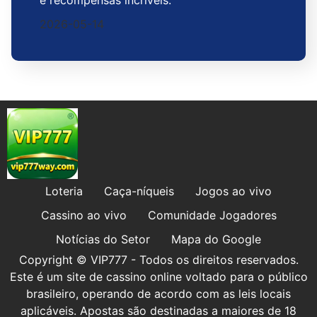
e recompensas incríveis.
2026-05-14
Loteria
Caça-níqueis
Jogos ao vivo
Cassino ao vivo
Comunidade Jogadores
Notícias do Setor
Mapa do Google
Copyright © VIP777 - Todos os direitos reservados.
Este é um site de cassino online voltado para o público
brasileiro, operando de acordo com as leis locais
aplicáveis. Apostas são destinadas a maiores de 18