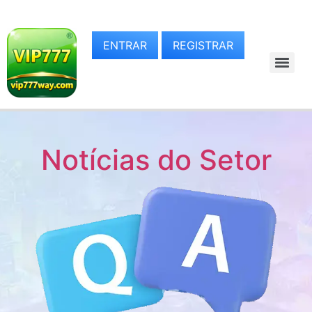
ENTRAR
REGISTRAR
Notícias do Setor