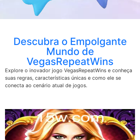
Descubra o Empolgante
Mundo de
VegasRepeatWins
Explore o inovador jogo VegasRepeatWins e conheça
suas regras, características únicas e como ele se
conecta ao cenário atual de jogos.