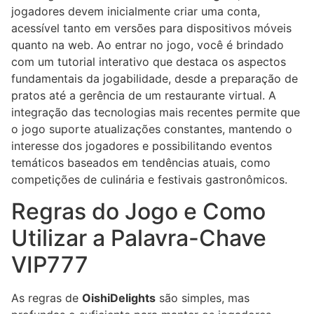
jogadores devem inicialmente criar uma conta,
acessível tanto em versões para dispositivos móveis
quanto na web. Ao entrar no jogo, você é brindado
com um tutorial interativo que destaca os aspectos
fundamentais da jogabilidade, desde a preparação de
pratos até a gerência de um restaurante virtual. A
integração das tecnologias mais recentes permite que
o jogo suporte atualizações constantes, mantendo o
interesse dos jogadores e possibilitando eventos
temáticos baseados em tendências atuais, como
competições de culinária e festivais gastronômicos.
Regras do Jogo e Como
Utilizar a Palavra-Chave
VIP777
As regras de
OishiDelights
são simples, mas