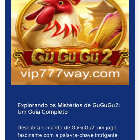
Explorando os Mistérios de GuGuGu2:
Um Guia Completo
Descubra o mundo de GuGuGu2, um jogo
fascinante com a palavra-chave intrigante