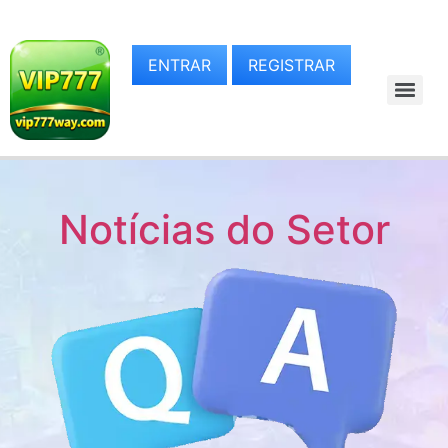
ENTRAR
REGISTRAR
Notícias do Setor