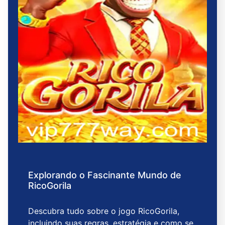
Explorando o Fascinante Mundo de
RicoGorila
Descubra tudo sobre o jogo RicoGorila,
incluindo suas regras, estratégia e como se