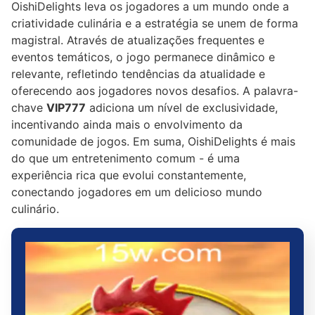
OishiDelights leva os jogadores a um mundo onde a
criatividade culinária e a estratégia se unem de forma
magistral. Através de atualizações frequentes e
eventos temáticos, o jogo permanece dinâmico e
relevante, refletindo tendências da atualidade e
oferecendo aos jogadores novos desafios. A palavra-
chave
VIP777
adiciona um nível de exclusividade,
incentivando ainda mais o envolvimento da
comunidade de jogos. Em suma, OishiDelights é mais
do que um entretenimento comum - é uma
experiência rica que evolui constantemente,
conectando jogadores em um delicioso mundo
culinário.