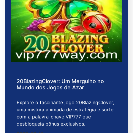
20BlazingClover: Um Mergulho no
Mundo dos Jogos de Azar
Explore o fascinante jogo 20BlazingClover,
uma mistura animada de estratégia e sorte,
com a palavra-chave VIP777 que
desbloqueia bônus exclusivos.