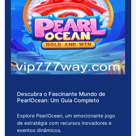
Descubra o Fascinante Mundo de
PearlOcean: Um Guia Completo
Explore PearlOcean, um emocionante jogo
de estratégia com recursos inovadores e
eventos dinâmicos.