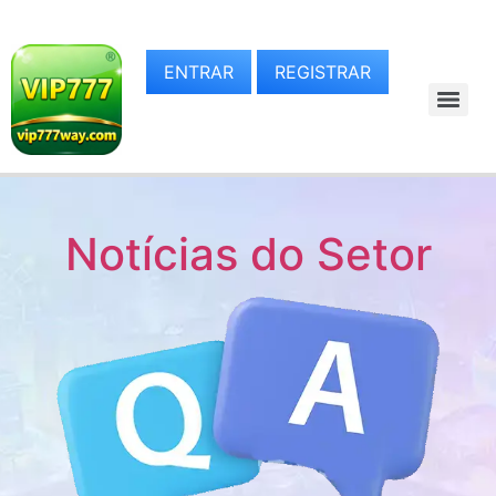
ENTRAR
REGISTRAR
Notícias do Setor