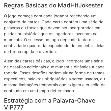
Regras Básicas do MadHitJokester
O jogo começa com cada jogador recebendo um
conjunto de cartas. Cada carta contém uma série de
palavras ou frases que devem ser incorporadas em
piadas ou histórias que os jogadores inventam no
momento. O sucesso no jogo depende tanto da
criatividade quanto da capacidade de conectar ideias
de forma rápida e divertida.
Além das cartas básicas, o jogo incorpora uma série
de desafios adicionais que mudam a dinâmica a cada
rodada. Esses desafios podem vir na forma de temas
específicos, palavras obrigatórias a serem usadas, ou
mesmo limitações temporais que exigem a criação de
conteúdo em um tempo determinado.
Estratégia com a Palavra-Chave
VIP777