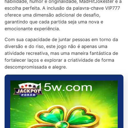
habilidade, humor e originalidade, MadHitJokester é a
escolha perfeita. A inclusão da palavra-chave VIP777
oferece uma dimensão adicional de desafio,
garantindo que cada partida seja uma nova e
emocionante experiência.
Com sua capacidade de juntar pessoas em torno da
diversão e do riso, este jogo não é apenas uma
atividade recreativa, mas uma maneira fantástica de
fortalecer laços e explorar a criatividade de forma
descompromissada e alegre.