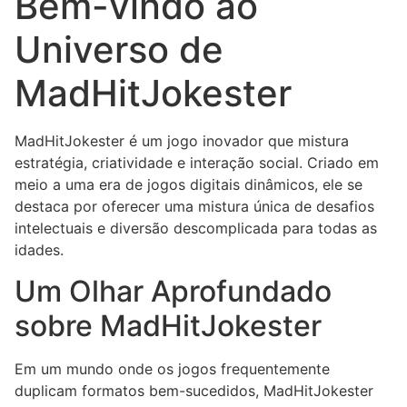
Bem-vindo ao
Universo de
MadHitJokester
MadHitJokester é um jogo inovador que mistura
estratégia, criatividade e interação social. Criado em
meio a uma era de jogos digitais dinâmicos, ele se
destaca por oferecer uma mistura única de desafios
intelectuais e diversão descomplicada para todas as
idades.
Um Olhar Aprofundado
sobre MadHitJokester
Em um mundo onde os jogos frequentemente
duplicam formatos bem-sucedidos, MadHitJokester