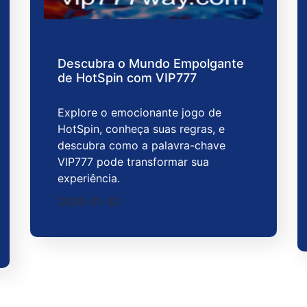
Descubra o Mundo Empolgante
de HotSpin com VIP777
Explore o emocionante jogo de
HotSpin, conheça suas regras, e
descubra como a palavra-chave
VIP777 pode transformar sua
experiência.
2026-01-30