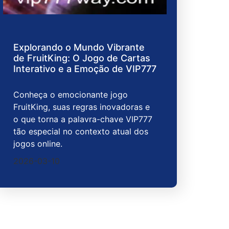
Explorando o Mundo Vibrante
de FruitKing: O Jogo de Cartas
Interativo e a Emoção de VIP777
Conheça o emocionante jogo
FruitKing, suas regras inovadoras e
o que torna a palavra-chave VIP777
tão especial no contexto atual dos
jogos online.
2026-03-10