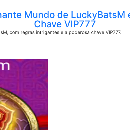
nante Mundo de LuckyBatsM e
Chave VIP777
M, com regras intrigantes e a poderosa chave VIP777.