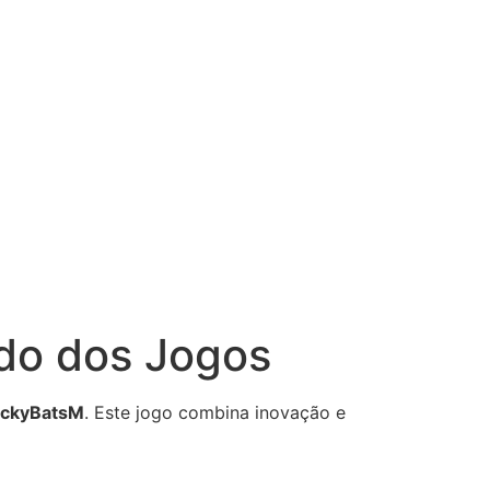
do dos Jogos
uckyBatsM
. Este jogo combina inovação e