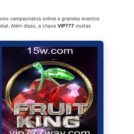
como campeonatos online e grandes eventos
bal. Além disso, a chave
VIP777
muitas