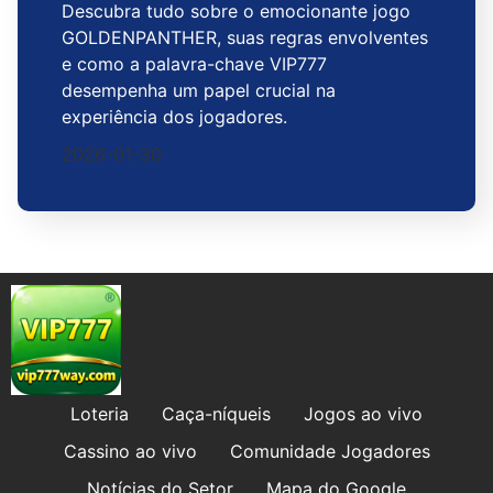
Descubra tudo sobre o emocionante jogo
GOLDENPANTHER, suas regras envolventes
e como a palavra-chave VIP777
desempenha um papel crucial na
experiência dos jogadores.
2026-01-30
Loteria
Caça-níqueis
Jogos ao vivo
Cassino ao vivo
Comunidade Jogadores
Notícias do Setor
Mapa do Google