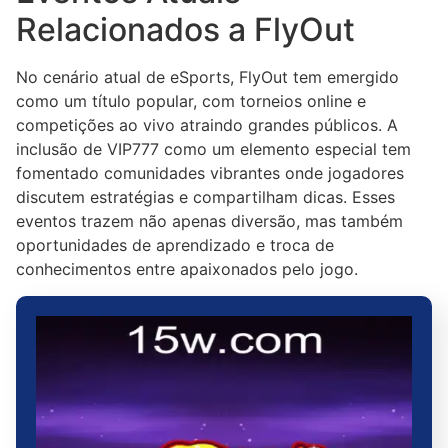
Relacionados a FlyOut
No cenário atual de eSports, FlyOut tem emergido
como um título popular, com torneios online e
competições ao vivo atraindo grandes públicos. A
inclusão de VIP777 como um elemento especial tem
fomentado comunidades vibrantes onde jogadores
discutem estratégias e compartilham dicas. Esses
eventos trazem não apenas diversão, mas também
oportunidades de aprendizado e troca de
conhecimentos entre apaixonados pelo jogo.