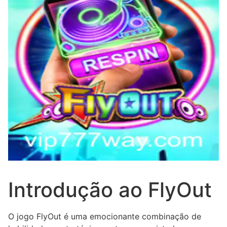
Introdução ao FlyOut
O jogo FlyOut é uma emocionante combinação de