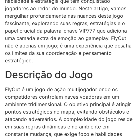
habilidade e estratégia que tem conquistado
jogadores ao redor do mundo. Neste artigo, vamos
mergulhar profundamente nas nuances deste jogo
fascinante, explorando suas regras, estratégias e o
papel crucial da palavra-chave VIP777 que adiciona
uma camada extra de emoção ao gameplay. FlyOut
não é apenas um jogo; é uma experiência que desafia
os limites da sua coordenação e pensamento
estratégico.
Descrição do Jogo
FlyOut é um jogo de ação multijogador onde os
competidores controlam naves voadoras em um
ambiente tridimensional. O objetivo principal é atingir
pontos estratégicos no mapa, evitando obstáculos e
atacando adversários. A complexidade do jogo reside
em suas regras dinâmicas e no ambiente em
constante mudança, que exige foco e habilidades