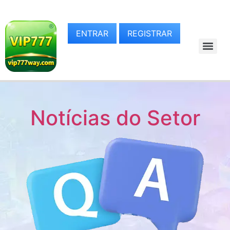
ENTRAR
REGISTRAR
Notícias do Setor