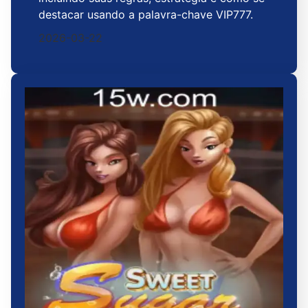
destacar usando a palavra-chave VIP777.
2026-03-22