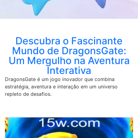
Descubra o Fascinante
Mundo de DragonsGate:
Um Mergulho na Aventura
Interativa
DragonsGate é um jogo inovador que combina
estratégia, aventura e interação em um universo
repleto de desafios.