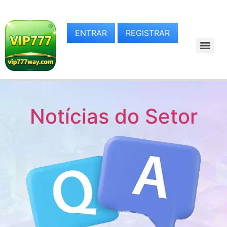
ENTRAR
REGISTRAR
Notícias do Setor