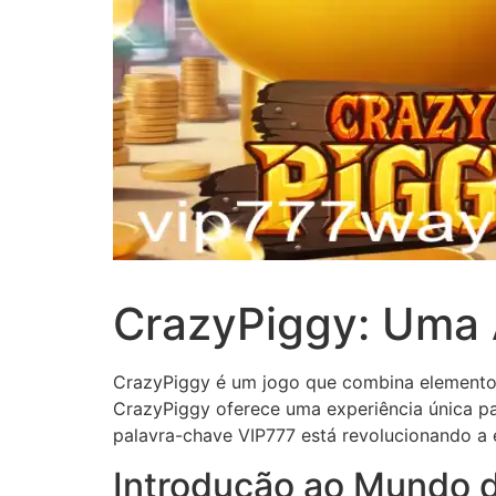
CrazyPiggy: Uma 
CrazyPiggy é um jogo que combina elementos 
CrazyPiggy oferece uma experiência única pa
palavra-chave VIP777 está revolucionando a 
Introdução ao Mundo 