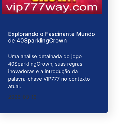
Explorando o Fascinante Mundo
de 40SparklingCrown
Uma análise detalhada do jogo
40SparklingCrown, suas regras
inovadoras e a introdução da
palavra-chave VIP777 no contexto
atual.
2026-03-16