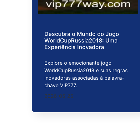
Descubra o Mundo do Jogo
WorldCupRussia2018: Uma
Experiência Inovadora
Explore o emocionante jogo
WorldCupRussia2018 e suas regras
inovadoras associadas à palavra-
chave VIP777.
2026-05-25