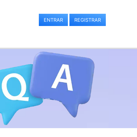
ENTRAR
REGISTRAR