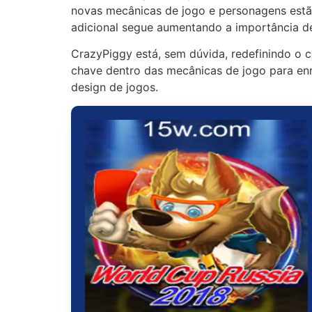
novas mecânicas de jogo e personagens estã
adicional segue aumentando a importância d
CrazyPiggy está, sem dúvida, redefinindo o c
chave dentro das mecânicas de jogo para enr
design de jogos.