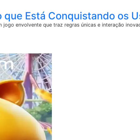
o que Está Conquistando os U
 jogo envolvente que traz regras únicas e interação inova