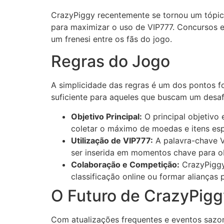
CrazyPiggy recentemente se tornou um tópic
para maximizar o uso de VIP777. Concursos e
um frenesi entre os fãs do jogo.
Regras do Jogo
A simplicidade das regras é um dos pontos f
suficiente para aqueles que buscam um desaf
Objetivo Principal:
O principal objetiv
coletar o máximo de moedas e itens esp
Utilização de VIP777:
A palavra-chave V
ser inserida em momentos chave para ob
Colaboração e Competição:
CrazyPiggy
classificação online ou formar alianças
O Futuro de CrazyPigg
Com atualizações frequentes e eventos sazo