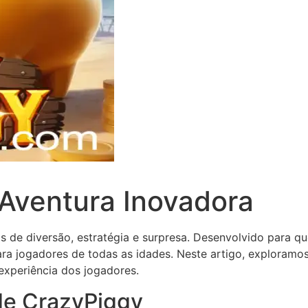
Aventura Inovadora
de diversão, estratégia e surpresa. Desenvolvido para que
ra jogadores de todas as idades. Neste artigo, exploramos
experiência dos jogadores.
de CrazyPiggy