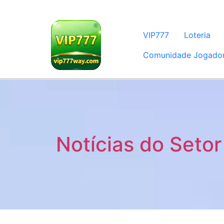
VIP777
Loteria
Comunidade Jogado
Notícias do Setor