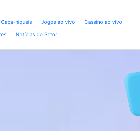
Caça-níqueis
Jogos ao vivo
Cassino ao vivo
res
Notícias do Setor