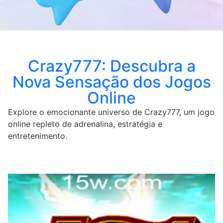
Crazy777: Descubra a
Nova Sensação dos Jogos
Online
Explore o emocionante universo de Crazy777, um jogo
online repleto de adrenalina, estratégia e
entretenimento.