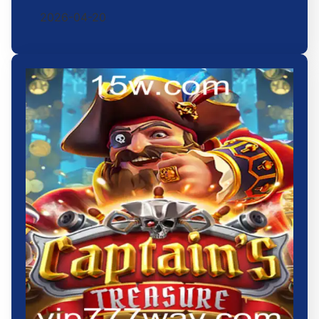
2026-04-20