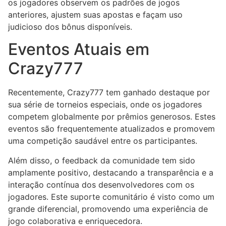
os jogadores observem os padrões de jogos
anteriores, ajustem suas apostas e façam uso
judicioso dos bônus disponíveis.
Eventos Atuais em
Crazy777
Recentemente, Crazy777 tem ganhado destaque por
sua série de torneios especiais, onde os jogadores
competem globalmente por prêmios generosos. Estes
eventos são frequentemente atualizados e promovem
uma competição saudável entre os participantes.
Além disso, o feedback da comunidade tem sido
amplamente positivo, destacando a transparência e a
interação contínua dos desenvolvedores com os
jogadores. Este suporte comunitário é visto como um
grande diferencial, promovendo uma experiência de
jogo colaborativa e enriquecedora.