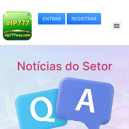
ENTRAR
REGISTRAR
Notícias do Setor