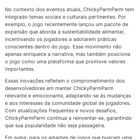
No contexto dos eventos atuais, ChickyParmParm tem
integrado temas sociais e culturais pertinentes. Por
exemplo, o jogo recentemente lançou um pacote de
expansão que aborda a sustentabilidade alimentar,
incentivando os jogadores a adotarem práticas
conscientes dentro do jogo. Esse movimento não
apenas enriquece a narrativa, mas também posiciona
o jogo como uma plataforma que promove valores
importantes.
Essas inovações refletem o comprometimento dos
desenvolvedores em manter ChickyParmParm
relevante e emocionante, adaptando-se às mudanças
e aos interesses da comunidade global de jogadores.
Com atualizações frequentes e novos desafios,
ChickyParmParm continua a reinventar-se, garantindo
que sua popularidade não seja passageira.
Em suma, para os amantes de jogos que buscam uma