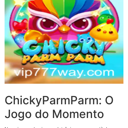
ChickyParmParm: O
Jogo do Momento