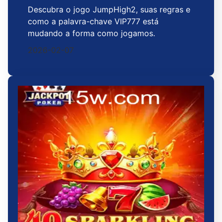
Descubra o jogo JumpHigh2, suas regras e
como a palavra-chave VIP777 está
mudando a forma como jogamos.
2026-02-07