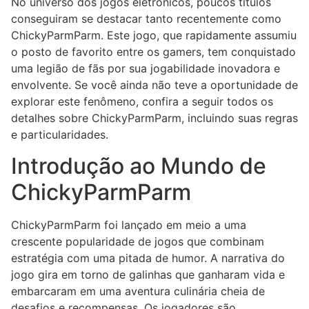
No universo dos jogos eletrônicos, poucos títulos
conseguiram se destacar tanto recentemente como
ChickyParmParm. Este jogo, que rapidamente assumiu
o posto de favorito entre os gamers, tem conquistado
uma legião de fãs por sua jogabilidade inovadora e
envolvente. Se você ainda não teve a oportunidade de
explorar este fenômeno, confira a seguir todos os
detalhes sobre ChickyParmParm, incluindo suas regras
e particularidades.
Introdução ao Mundo de
ChickyParmParm
ChickyParmParm foi lançado em meio a uma
crescente popularidade de jogos que combinam
estratégia com uma pitada de humor. A narrativa do
jogo gira em torno de galinhas que ganharam vida e
embarcaram em uma aventura culinária cheia de
desafios e recompensas. Os jogadores são