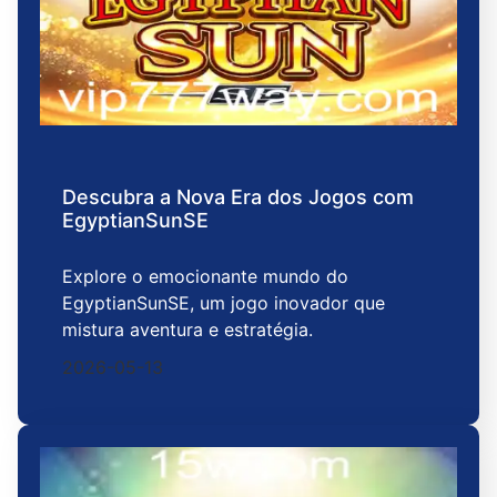
Descubra a Nova Era dos Jogos com
EgyptianSunSE
Explore o emocionante mundo do
EgyptianSunSE, um jogo inovador que
mistura aventura e estratégia.
2026-05-13