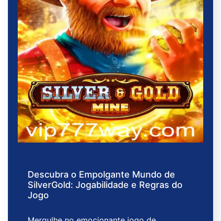
Descubra o Empolgante Mundo de
SilverGold: Jogabilidade e Regras do
Jogo
Mergulhe no emocionante jogo de