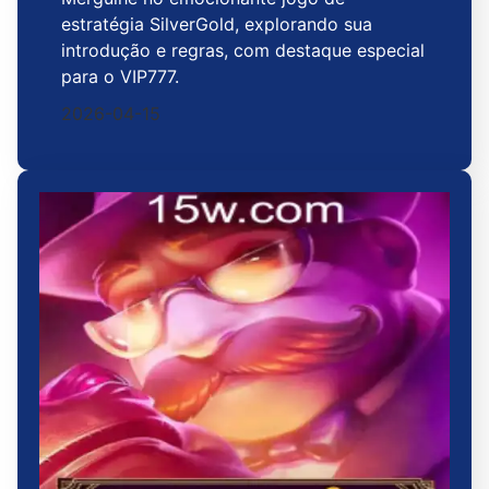
estratégia SilverGold, explorando sua
introdução e regras, com destaque especial
para o VIP777.
2026-04-15