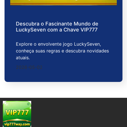
Descubra o Fascinante Mundo de
LuckySeven com a Chave VIP777
Explore o envolvente jogo LuckySeven,
conheça suas regras e descubra novidades
atuais.
2026-05-02