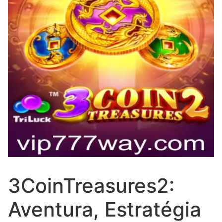
3CoinTreasures2:
Aventura, Estratégia