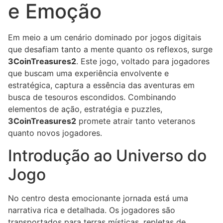
e Emoção
Em meio a um cenário dominado por jogos digitais
que desafiam tanto a mente quanto os reflexos, surge
3CoinTreasures2
. Este jogo, voltado para jogadores
que buscam uma experiência envolvente e
estratégica, captura a essência das aventuras em
busca de tesouros escondidos. Combinando
elementos de ação, estratégia e puzzles,
3CoinTreasures2
promete atrair tanto veteranos
quanto novos jogadores.
Introdução ao Universo do
Jogo
No centro desta emocionante jornada está uma
narrativa rica e detalhada. Os jogadores são
transportados para terras místicas, repletas de